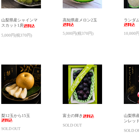
山梨県産シャインマ
高知県産メロン2玉
ランダ
スカット1房
5,000円(税370円)
10,000
5,000円(税370円)
梨12玉から15玉
富士の輝き
山梨県
ンレッド
SOLD OUT
SOLD OUT
SOLD O