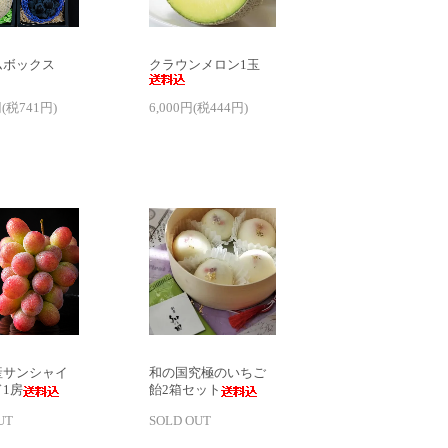
ムボックス
クラウンメロン1玉
円(税741円)
6,000円(税444円)
産サンシャイ
和の国究極のいちご
1房
飴2箱セット
UT
SOLD OUT