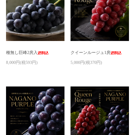
種無し巨峰2房入
クイーンルージュ1房
8,000円(税593円)
5,000円(税370円)