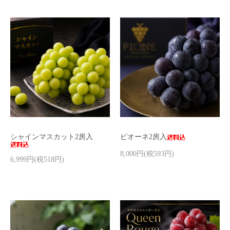
シャインマスカット2房入
ピオーネ2房入
8,000円(税593円)
6,999円(税518円)