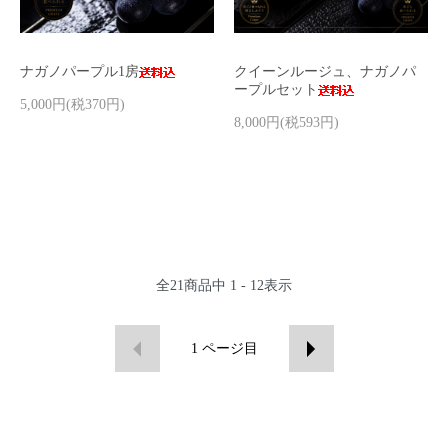
ナガノパープル1房
クイーンルージュ、ナガノパ
ープルセット
5,000円(税370円)
8,000円(税593円)
全
21
商品中
1 - 12
表示
1
ページ目