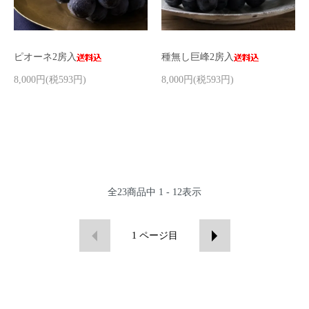
ピオーネ2房入
種無し巨峰2房入
8,000円(税593円)
8,000円(税593円)
全
23
商品中
1 - 12
表示
1
ページ目